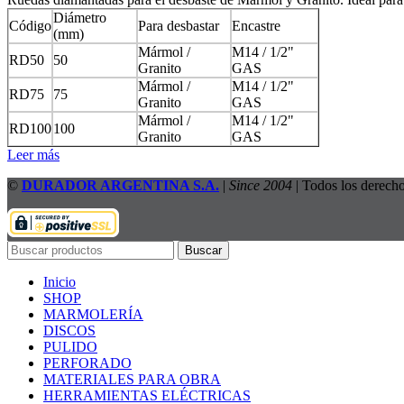
Diámetro
Código
Para desbastar
Encastre
(mm)
Mármol /
M14 / 1/2"
RD50
50
Granito
GAS
Mármol /
M14 / 1/2"
RD75
75
Granito
GAS
Mármol /
M14 / 1/2"
RD100
100
Granito
GAS
Leer más
©
DURADOR ARGENTINA S.A.
|
Since 2004
| Todos los derecho
Buscar
Inicio
SHOP
MARMOLERÍA
DISCOS
PULIDO
PERFORADO
MATERIALES PARA OBRA
HERRAMIENTAS ELÉCTRICAS