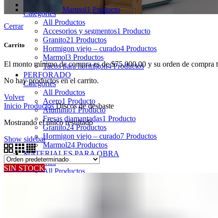
PULIDO
Marmol
1 Producto
Categories
All
Productos
Cerrar
Accesorios y segmentos
1 Producto
Granito
21 Productos
Carrito
Hormigon viejo – curado
4 Productos
Marmol
3 Productos
El monto mínimo de compra es de
$
75.000,00
y su orden de compra t
Tacos para hormigon
4 Productos
PERFORADO
No hay productos en el carrito.
Categories
All
Productos
Volver
Acero
1 Producto
Inicio
Productos
Discos de desbaste
Aluminio
1 Producto
Fresas diamantadas
1 Producto
Mostrando el único resultado
Granito
24 Productos
Hormigon viejo – curado
7 Productos
Show sidebar
Marmol
24 Productos
MATERIALES PARA OBRA
Categories
SIN STOCK
All
Productos
Selladores y adhesivos
7 Productos
HERRAMIENTAS ELÉCTRICAS
Categories
All
Productos
No hay categorías