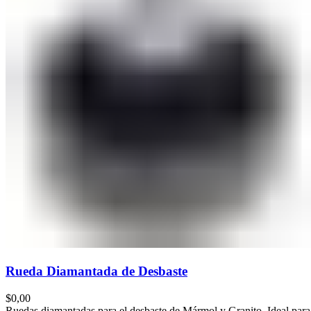
HERRAMIENTAS MANUALES
Categories
All
Productos
No hay categorías
MARCAS
Categories
All
Productos
Durador
109 Productos
Fischer
7 Productos
Ox Tools
3 Productos
0
items
/
$
0,00
Menu
Rueda Diamantada de Desbaste
$
0,00
Ruedas diamantadas para el desbaste de Mármol y Granito. Ideal para e