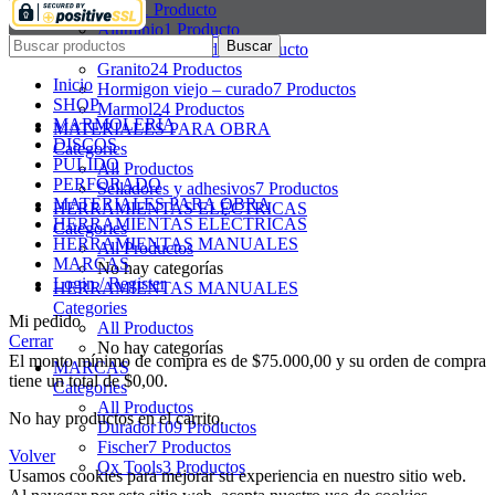
Acero
1 Producto
Aluminio
1 Producto
Buscar
Fresas diamantadas
1 Producto
Granito
24 Productos
Inicio
Hormigon viejo – curado
7 Productos
SHOP
Marmol
24 Productos
MARMOLERÍA
MATERIALES PARA OBRA
DISCOS
Categories
PULIDO
All
Productos
PERFORADO
Selladores y adhesivos
7 Productos
MATERIALES PARA OBRA
HERRAMIENTAS ELÉCTRICAS
HERRAMIENTAS ELÉCTRICAS
Categories
HERRAMIENTAS MANUALES
All
Productos
MARCAS
No hay categorías
Login / Register
HERRAMIENTAS MANUALES
Categories
Mi pedido
All
Productos
Cerrar
No hay categorías
El monto mínimo de compra es de
$
75.000,00
y su orden de compra
MARCAS
tiene un total de
$
0,00
.
Categories
All
Productos
No hay productos en el carrito.
Durador
109 Productos
Fischer
7 Productos
Volver
Ox Tools
3 Productos
Usamos cookies para mejorar su experiencia en nuestro sitio web.